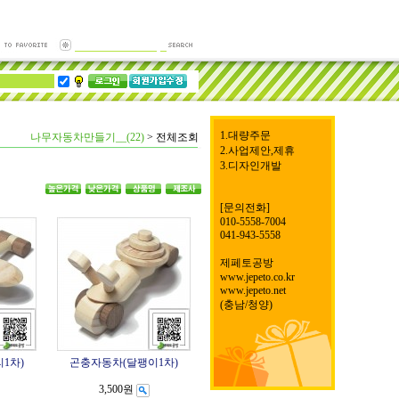
1.대량주문
나무자동차만들기__(22)
>
전체조회
2.사업제안,제휴
3.디자인개발
[문의전화]
010-5558-7004
041-943-5558
제페토공방
www.jepeto.co.kr
www.jepeto.net
(충남/청양)
1차)
곤충자동차(달팽이1차)
3,500원