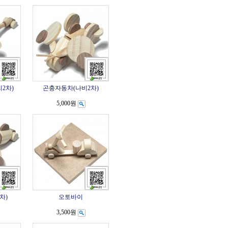
2차)
곤충자동차(나비2차)
5,000원
차)
오토바이
3,500원