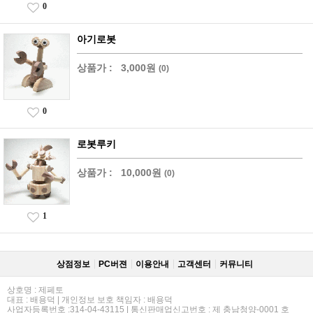
0
아기로봇
상품가 :
3,000원
(0)
0
로봇루키
상품가 :
10,000원
(0)
1
상점정보
PC버젼
이용안내
고객센터
커뮤니티
상호명 : 제페토
대표 : 배용덕 | 개인정보 보호 책임자 : 배용덕
사업자등록번호 :314-04-43115 | 통신판매업신고번호 : 제 충남청양-0001 호