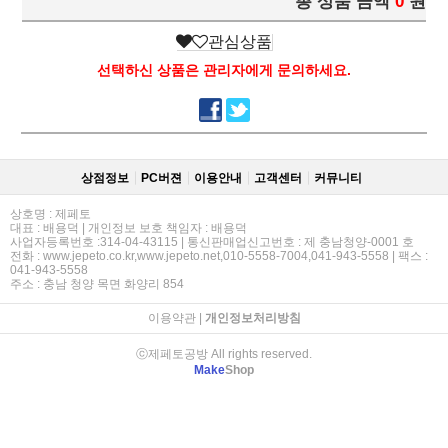
총 상품 금액
0
원
관심상품
선택하신 상품은 관리자에게 문의하세요.
상점정보
PC버젼
이용안내
고객센터
커뮤니티
상호명 : 제페토
대표 : 배용덕 | 개인정보 보호 책임자 : 배용덕
사업자등록번호 :314-04-43115 | 통신판매업신고번호 : 제 충남청양-0001 호
전화 : www.jepeto.co.kr,www.jepeto.net,010-5558-7004,041-943-5558 | 팩스 :
041-943-5558
주소 : 충남 청양 목면 화양리 854
이용약관
|
개인정보처리방침
ⓒ제페토공방 All rights reserved.
Make
Shop