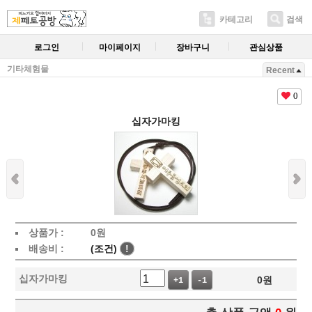
카테고리
검색
로그인
마이페이지
장바구니
관심상품
기타체험물
Recent
0
십자가마킹
상품가 :
0
원
배송비 :
(조건)
!
십자가마킹
0
원
+1
-1