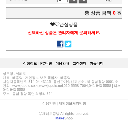
총 상품 금액
0
원
관심상품
선택하신 상품은 관리자에게 문의하세요.
상점정보
PC버젼
이용안내
고객센터
커뮤니티
상호명 : 제페토
대표 : 배용덕 | 개인정보 보호 책임자 : 배용덕
사업자등록번호 :314-04-43115 | 통신판매업신고번호 : 제 충남청양-0001 호
전화 : www.jepeto.co.kr,www.jepeto.net,010-5558-7004,041-943-5558 | 팩스 :
041-943-5558
주소 : 충남 청양 목면 화양리 854
이용약관
|
개인정보처리방침
ⓒ제페토공방 All rights reserved.
Make
Shop