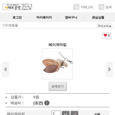
카테고리
검색
로그인
마이페이지
장바구니
관심상품
기타체험물
Recent
0
레이져마킹
상세보기
상품가 :
0
원
배송비 :
(조건)
!
레이져마킹
0
원
+1
-1