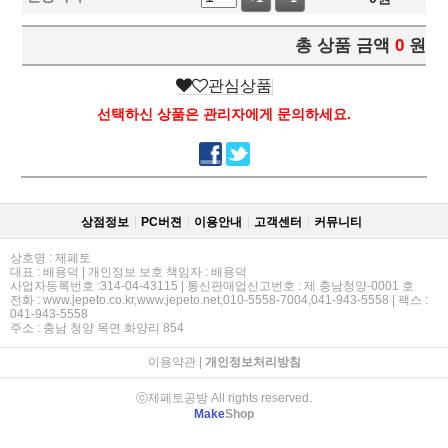
총 상품 금액
0
원
관심상품
선택하신 상품은 관리자에게 문의하세요.
상점정보
PC버젼
이용안내
고객센터
커뮤니티
상호명 : 제페토
대표 : 배용덕 | 개인정보 보호 책임자 : 배용덕
사업자등록번호 :314-04-43115 | 통신판매업신고번호 : 제 충남청양-0001 호
전화 : www.jepeto.co.kr,www.jepeto.net,010-5558-7004,041-943-5558 | 팩스 :
041-943-5558
주소 : 충남 청양 목면 화양리 854
이용약관
|
개인정보처리방침
ⓒ제페토공방 All rights reserved.
Make
Shop