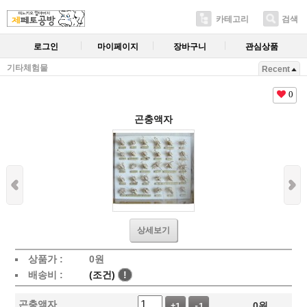
카테고리
검색
로그인
마이페이지
장바구니
관심상품
기타체험물
Recent
0
곤충액자
상세보기
상품가 :
0
원
배송비 :
(조건)
!
곤충액자
0
원
+1
-1