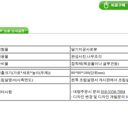
체험물
달기지공사로봇
내용물
완성사진,나무조각
준비물
접착제(목공풀이나 글루건등)
연출크기(가로*세로*높이(두께))
80*80*100(단위mm)
조립설명서(사측면도)
왼쪽 조립설명서 게시판에서 조립
- 대량주문시 문의
010-5558-7004
기타사항
- 디자인 변경 및 디자인 개발문의
f