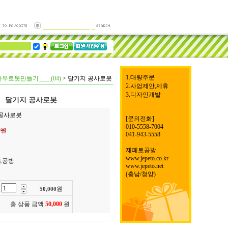
1.대량주문
나무로봇만들기____(04)
>
달기지 공사로봇
2.사업제안,제휴
3.디자인개발
달기지 공사로봇
 공사로봇
[문의전화]
010-5558-7004
00원
041-943-5558
제페토공방
www.jepeto.co.kr
토공방
www.jepeto.net
(충남/청양)
50,000
원
총 상품 금액
50,000
원